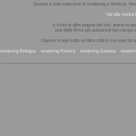
Questa è solo selezione di rendering a Venezia, Ver
Vai alla nostr
e visita le altre pagine del sito, potrai 
una delle firme più autorevoli nel campo d
Oppure scegli sotto un'altra città in cui sono loc
rendering Bologna
rendering Firenze
rendering Genova
renderi